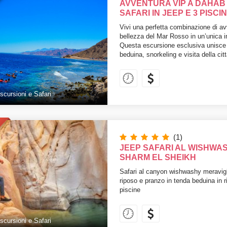
AVVENTURA VIP A DAHAB 
SAFARI IN JEEP E 3 PISCI
Vivi una perfetta combinazione di av
bellezza del Mar Rosso in un’unica i
Questa escursione esclusiva unisce s
beduina, snorkeling e visita della cit
scursioni e Safari
(1)
JEEP SAFARI AL WISHWA
SHARM EL SHEIKH
Safari al canyon wishwashy meravigl
riposo e pranzo in tenda beduina in r
piscine
scursioni e Safari