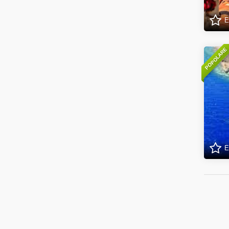
E
POPOLARE
E