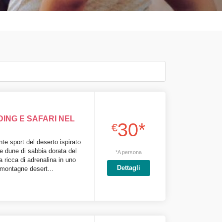
NG E SAFARI NEL
30*
€
te sport del deserto ispirato
e dune di sabbia dorata del
*A persona
a ricca di adrenalina in uno
Dettagli
 montagne desert...