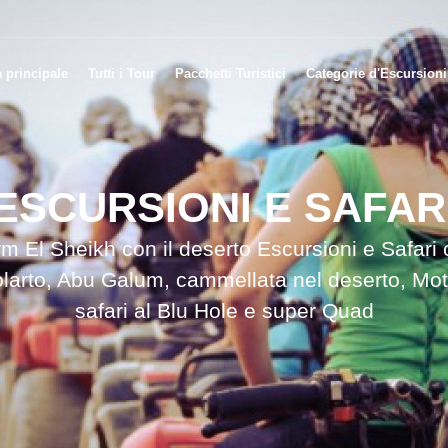
 principale
Tutti i Tour
Pacchetti Turistici
Categorie d'Escursioni
ESCURSIONI E SAFAR
 El Sheikh con il deserto Escursioni e Safari
larto, Abu Galum, cammellata nel deserto, Mot
safari al Blu Hole e super Quad