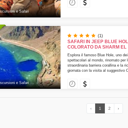
scursioni e Safari
(1)
SAFARI IN JEEP BLUE HO
COLORATO DA SHARM EL
Esplora il famoso Blue Hole, uno dei 
spettacolari al mondo, rinomato per l
straordinaria barriera corallina e la 
giornata con la visita al suggestivo 
scursioni e Safari
‹
1
2
›