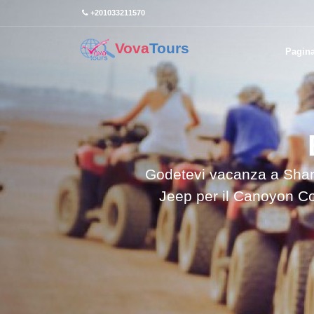
+201033211570
Vova
Tours
Pagina
Godetevi vacanza a Sharm
Jeep per il Canoyon Co