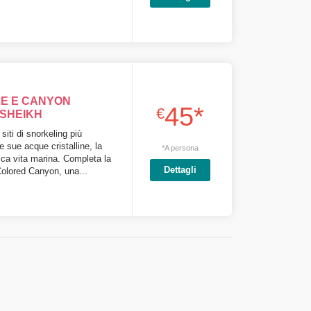
LE E CANYON
45*
€
 SHEIKH
siti di snorkeling più
e sue acque cristalline, la
*A persona
ricca vita marina. Completa la
Dettagli
Colored Canyon, una...