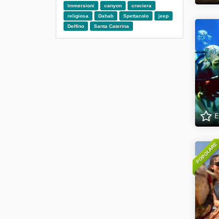
Immersioni
canyon
crociera
religiosa
Dahab
Spettacolo
jeep
Delfino
Santa Caterina
E
POPOLARE