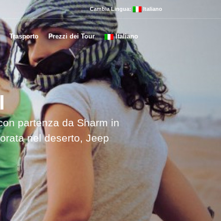
Cambia Lingua:
Italiano
Trasporto
Prezzi dei Tour
Italiano
I
 con partenza da Sharm in
orata nel deserto, Jeep