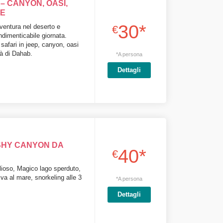
– CANYON, OASI,
NE
30*
ventura nel deserto e
€
ndimenticabile giornata.
afari in jeep, canyon, oasi
tà di Dahab.
*A persona
Dettagli
SHY CANYON DA
40*
€
ioso, Magico lago sperduto,
iva al mare, snorkeling alle 3
*A persona
Dettagli