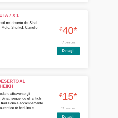
TA 7 X 1
osti nel deserto del Sinai
40*
, Moto, Snorkel, Camello,
€
*A persona
Dettagli
DESERTO AL
HEIKH
15*
dario attraverso gli
€
 Sinai, seguendo gli antichi
un tradizionale accampamento.
 autentico tè beduino e...
*A persona
Dettagli