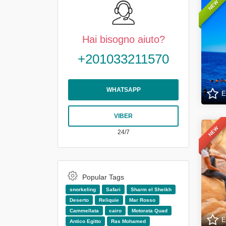
NEW
Hai bisogno aiuto?
+201033211570
WHATSAPP
E
VIBER
NEW
24/7
Popular Tags
snorkeling
Safari
Sharm el Sheikh
Deserto
Reliquie
Mar Rosso
Cammellata
cairo
Motorata Quad
E
Antico Egitto
Ras Mohamed