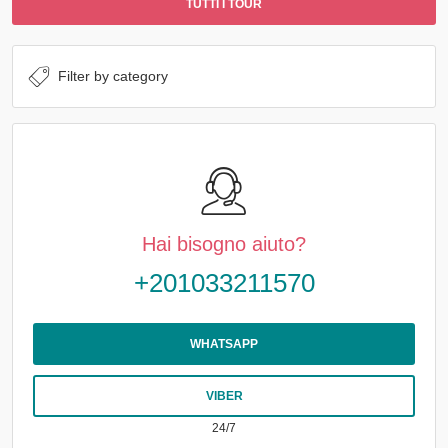
TUTTI I TOUR
Hai bisogno aiuto?
+201033211570
WHATSAPP
VIBER
24/7