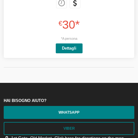
30*
€
*A persona
Dettagli
HAI BISOGNO AIUTO?
WHATSAPP
VIBER