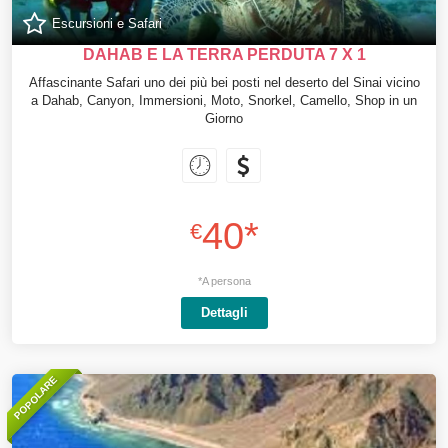
Escursioni e Safari
DAHAB E LA TERRA PERDUTA 7 X 1
Affascinante Safari uno dei più bei posti nel deserto del Sinai vicino
a Dahab, Canyon, Immersioni, Moto, Snorkel, Camello, Shop in un
Giorno
40*
€
*A persona
Dettagli
POPOLARE