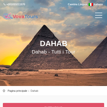
+201033211570
Cambia Lingua:
Italiano
Vova
Tours
DAHAB
Dahab - Tutti i Tour
Pagina principale
Dahab