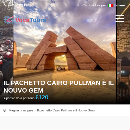
+201033211570
Cambia Lingua:
Italiano
Vova
Tours
IL PACHETTO CAIRO PULLMAN È IL
NOUVO GEM
€
120
A partire da/a persona
Pagina principale
Il pachetto Cairo Pullman è il Nouvo Gem