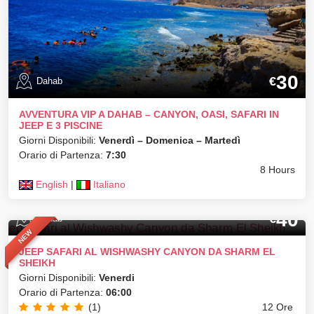
30
€
Dahab
AVVENTURA VIP A DAHAB – CANYON, OASI, SAFARI IN
JEEP E 3 PISCINE
Giorni Disponibili:
Venerdì – Domenica – Martedì
Orario di Partenza:
7:30
8 Hours
English
|
Italiano
40
€
Dahab
NEW
JEEP SAFARI AL WISHWASHY CANYON DA SHARM EL
SHEIKH
Giorni Disponibili:
Venerdi
Orario di Partenza:
06:00
(1)
12 Ore