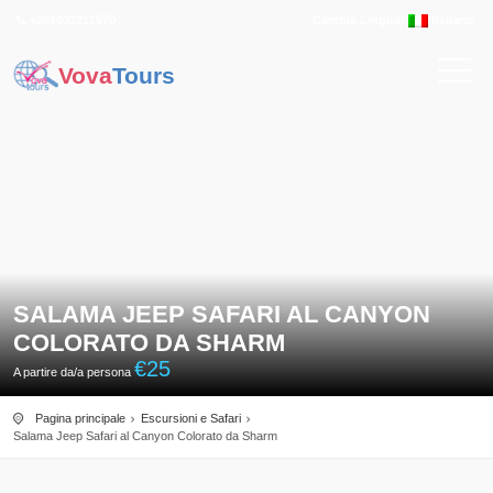
+201033211570
Cambia Lingua:
Italiano
Vova
Tours
SALAMA JEEP SAFARI AL CANYON
COLORATO DA SHARM
€
25
A partire da/a persona
Pagina principale
Escursioni e Safari
Salama Jeep Safari al Canyon Colorato da Sharm