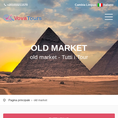
+201033211570
Cambia Lingua:
Italiano
Vova
Tours
OLD MARKET
old market - Tutti i Tour
Pagina principale
old market