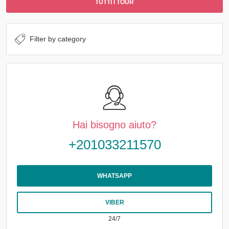
TUTTI I TOUR
Hai bisogno aiuto?
+201033211570
WHATSAPP
VIBER
24/7