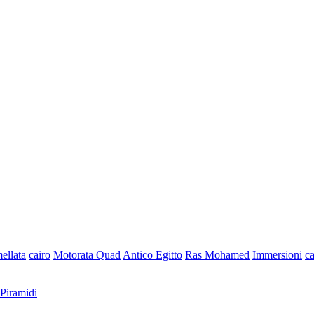
llata
cairo
Motorata Quad
Antico Egitto
Ras Mohamed
Immersioni
c