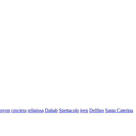
anyon
crociera
religiosa
Dahab
Spettacolo
jeep
Delfino
Santa Caterina