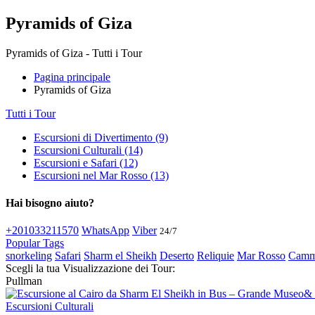
Pyramids of Giza
Pyramids of Giza - Tutti i Tour
Pagina principale
Pyramids of Giza
Tutti i Tour
Escursioni di Divertimento (9)
Escursioni Culturali (14)
Escursioni e Safari (12)
Escursioni nel Mar Rosso (13)
Hai bisogno aiuto?
+201033211570
WhatsApp
Viber
24/7
Popular Tags
snorkeling
Safari
Sharm el Sheikh
Deserto
Reliquie
Mar Rosso
Camme
Scegli la tua Visualizzazione dei Tour:
Pullman
Escursioni Culturali