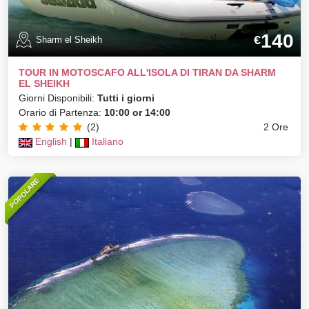
140
€
Sharm el Sheikh
TOUR IN MOTOSCAFO ALL'ISOLA DI TIRAN DA SHARM
EL SHEIKH
Giorni Disponibili:
Tutti i giorni
Orario di Partenza:
10:00 or 14:00
(2)
2 Ore
English
|
Italiano
POPOLARE