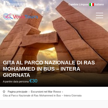
+201033211570
Cambia Lingua:
Italiano
Vova
Tours
GITA AL PARCO NAZIONALE DI RAS
MOHAMMED IN BUS – INTERA
GIORNATA
€
30
A partire da/a persona
Pagina principale
Escursioni nel Mar Rosso
Gita al Parco Nazionale di Ras Mohammed in Bus – Intera Giornata